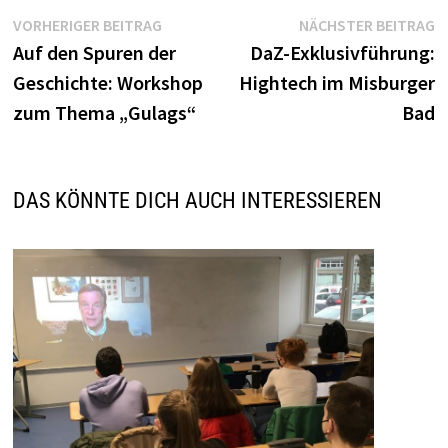
Beitragsnavigation
Vorheriger
N
VORHERIGER BEITRAG
NÄCHSTER BEITRAG
Beitrag:
B
Auf den Spuren der
DaZ-Exklusivführung:
Geschichte: Workshop
Hightech im Misburger
zum Thema „Gulags“
Bad
DAS KÖNNTE DICH AUCH INTERESSIEREN