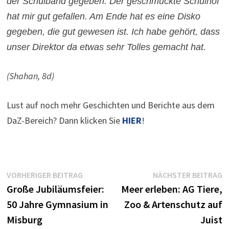
der Schulband gegeben. Der geschmückte Schulhof
hat mir gut gefallen. Am Ende hat es eine Disko
gegeben, die gut gewesen ist. Ich habe gehört, dass
unser Direktor da etwas sehr Tolles gemacht hat.
(Shahan, 8d)
Lust auf noch mehr Geschichten und Berichte aus dem
DaZ-Bereich? Dann klicken Sie
HIER
!
Beitragsnavigation
Vorheriger
N
VORHERIGER BEITRAG
NÄCHSTER BEITRAG
Beitrag:
B
Große Jubiläumsfeier:
Meer erleben: AG Tiere,
50 Jahre Gymnasium in
Zoo & Artenschutz auf
Misburg
Juist