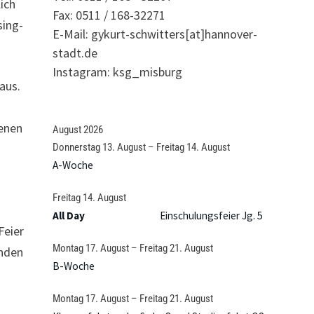
ich
Fax: 0511 / 168-32271
sing-
E-Mail: gykurt-schwitters[at]hannover-
stadt.de
Instagram: ksg_misburg
aus.
fenen
August 2026
Donnerstag
13.
August
–
Freitag
14.
August
A-Woche
Freitag
14.
August
All Day
Einschulungsfeier Jg. 5
Feier
Montag
17.
August
–
Freitag
21.
August
enden
B-Woche
Montag
17.
August
–
Freitag
21.
August