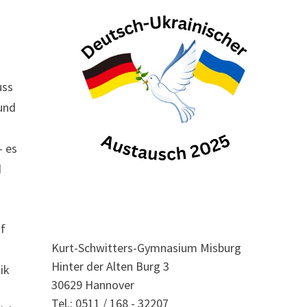
uss
 und
– es
d
uf
Kurt-Schwitters-Gymnasium Misburg
Hinter der Alten Burg 3
ik
30629 Hannover
Tel.: 0511 / 168 - 32207