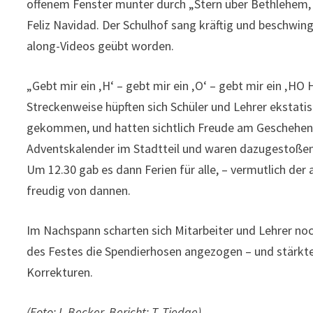
offenem Fenster munter durch „Stern über Bethlehem, G
Feliz Navidad. Der Schulhof sang kräftig und beschwing
along-Videos geübt worden.
„Gebt mir ein ‚H‘ – gebt mir ein ‚O‘ – gebt mir ein ‚H
Streckenweise hüpften sich Schüler und Lehrer ekstatis
gekommen, und hatten sichtlich Freude am Geschehen. 
Adventskalender im Stadtteil und waren dazugestoßen.
Um 12.30 gab es dann Ferien für alle, – vermutlich de
freudig von dannen.
Im Nachspann scharten sich Mitarbeiter und Lehrer noch
des Festes die Spendierhosen angezogen – und stärkte
Korrekturen.
(Foto: I. Becker, Bericht: T. Tiedge)