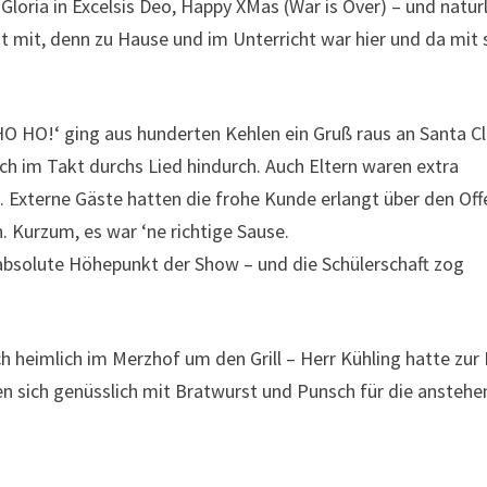
loria in Excelsis Deo, Happy XMas (War is Over) – und natürl
t mit, denn zu Hause und im Unterricht war hier und da mit 
O HO HO!‘ ging aus hunderten Kehlen ein Gruß raus an Santa Cl
ch im Takt durchs Lied hindurch. Auch Eltern waren extra
Externe Gäste hatten die frohe Kunde erlangt über den Of
 Kurzum, es war ‘ne richtige Sause.
r absolute Höhepunkt der Show – und die Schülerschaft zog
 heimlich im Merzhof um den Grill – Herr Kühling hatte zur 
n sich genüsslich mit Bratwurst und Punsch für die ansteh