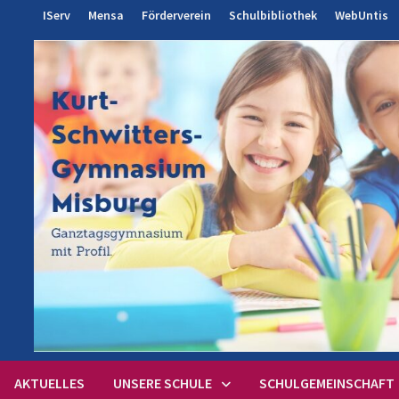
Zum
IServ
Mensa
Förderverein
Schulbibliothek
WebUntis
Inhalt
springen
AKTUELLES
UNSERE SCHULE
SCHULGEMEINSCHAFT