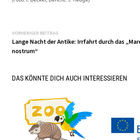
Beitragsnavigation
Vorheriger
VORHERIGER BEITRAG
Beitrag:
Lange Nacht der Antike: Irrfahrt durch das „Mar
nostrum“
DAS KÖNNTE DICH AUCH INTERESSIEREN