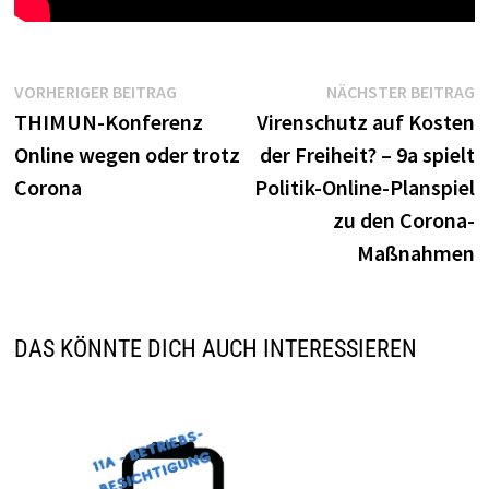
Beitragsnavigation
Vorheriger
N
VORHERIGER BEITRAG
NÄCHSTER BEITRAG
Beitrag:
B
THIMUN-Konferenz
Virenschutz auf Kosten
Online wegen oder trotz
der Freiheit? – 9a spielt
Corona
Politik-Online-Planspiel
zu den Corona-
Maßnahmen
DAS KÖNNTE DICH AUCH INTERESSIEREN