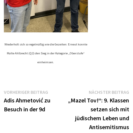
Wiederholt sich so regelmäßig wie die Gezeiten: Erneut konnte
Malte Ahlbrecht (Q2) den Sieg in der Kategorie „Oberstufe“
einheimsen.
Beitragsnavigation
Vorheriger
N
VORHERIGER BEITRAG
NÄCHSTER BEITRAG
Beitrag:
B
Adis Ahmetović zu
„Mazel Tov!“: 9. Klassen
Besuch in der 9d
setzen sich mit
jüdischem Leben und
Antisemitismus