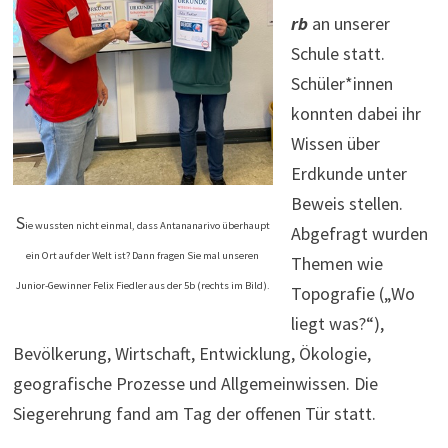
rb
an unserer
Schule statt.
Schüler*innen
konnten dabei ihr
Wissen über
Erdkunde unter
Beweis stellen.
S
ie wussten nicht einmal, dass Antananarivo überhaupt
Abgefragt wurden
ein Ort auf der Welt ist? Dann fragen Sie mal unseren
Themen wie
Junior-Gewinner Felix Fiedler aus der 5b (rechts im Bild).
Topografie („Wo
liegt was?“),
Bevölkerung, Wirtschaft, Entwicklung, Ökologie,
geografische Prozesse und Allgemeinwissen. Die
Siegerehrung fand am Tag der offenen Tür statt.