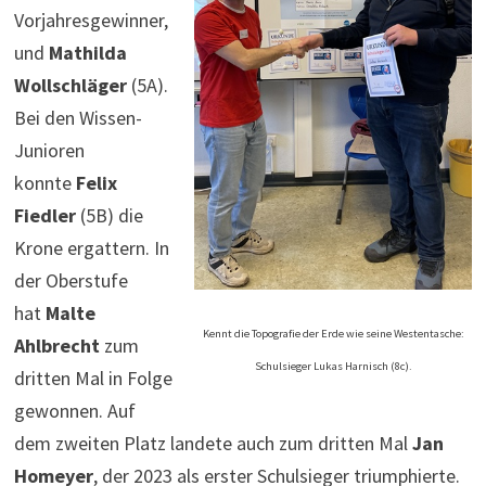
Vorjahresgewinner,
und
Mathilda
Wollschläger
(5A).
Bei den Wissen-
Junioren
konnte
Felix
Fiedler
(5B) die
Krone ergattern. In
der Oberstufe
hat
Malte
Kennt die Topografie der Erde wie seine Westentasche:
Ahlbrecht
zum
Schulsieger Lukas Harnisch (8c).
dritten Mal in Folge
gewonnen. Auf
dem zweiten Platz landete auch zum dritten Mal
Jan
Homeyer
, der 2023 als erster Schulsieger triumphierte.